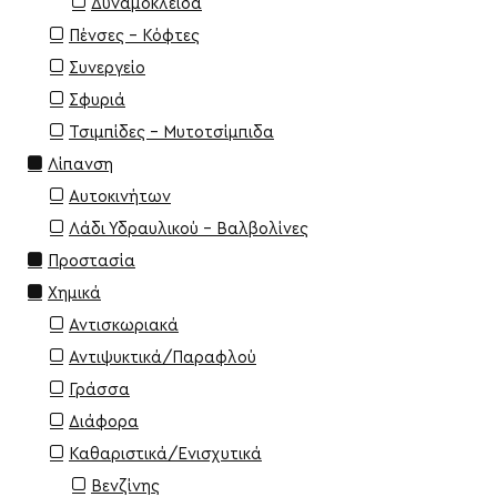
Δυναμόκλειδα
Πένσες - Κόφτες
Συνεργείο
Σφυριά
Τσιμπίδες - Μυτοτσίμπιδα
Λίπανση
Αυτοκινήτων
Λάδι Υδραυλικού - Βαλβολίνες
Προστασία
Χημικά
Αντισκωριακά
Αντιψυκτικά/Παραφλού
Γράσσα
Διάφορα
Καθαριστικά/Ενισχυτικά
Βενζίνης