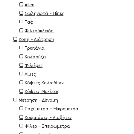
Allen
Σωληνωτά - Πίπες
Ταφ
Φιλτρόκλειδα
Κοπή - Διάτρηση
Τρυπάνια
Κολαούζα
Φιλιέρες
Λίμες
Κόφτες Καλωδίων
Κόφτες Μοκέτας
Μέτρηση - Δύναμη
Παχύμετρα - Μικρόμετρα
Κουμπάσες - Διαβήτες
Φίλερ - Σπειρώμετρα