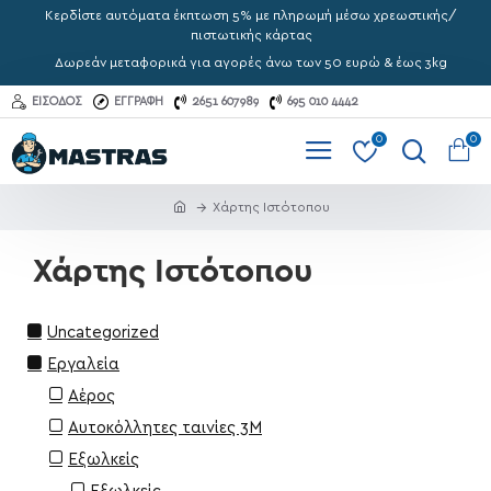
Κερδίστε αυτόματα έκπτωση 5% με πληρωμή μέσω χρεωστικής/
πιστωτικής κάρτας
Δωρεάν μεταφορικά για αγορές άνω των 50 ευρώ & έως 3kg
ΕΊΣΟΔΟΣ
ΕΓΓΡΑΦΉ
2651 607989
695 010 4442
0
0
Χάρτης Ιστότοπου
Χάρτης Ιστότοπου
Uncategorized
Εργαλεία
Αέρος
Αυτοκόλλητες ταινίες 3Μ
Εξωλκείς