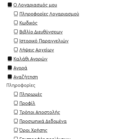
Ο Λογαριασμός μου
Πληροφορίες Λογαριασμού
Κωδικός
Βιβλίο Διευθύνσεων
Ιστορικό Παραγγελιών
Λήψεις Αρχείων
Καλάθι Αγορών
Αγορά
Αναζήτηση
Πληροφορίες
Πληρωμές
Προφίλ
Τρόποι Αποστολής
Προσωπικά Δεδομένα
Όροι Χρήσης