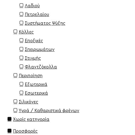
Λαδιού
Πετρελαίου
Συστήματος Ψύξης
Κόλλες
Εποξικές
Σπειρωμάτων
Στιγμής
Φλαντζόκολλα
Περιποίηση
Εξωτερικά
Εσωτερικά
Σιλικόνες
Υγρά / Καθαριστικά φρένων
Χωρίς κατηγορία
Προσφορές