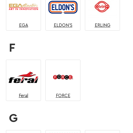
EGA
ELDON'S
ERLING
F
Feral
FORCE
G