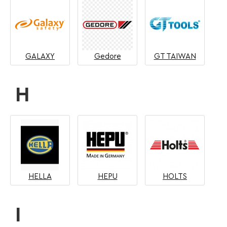
GALAXY
Gedore
GT TAIWAN
H
HELLA
HEPU
HOLTS
I