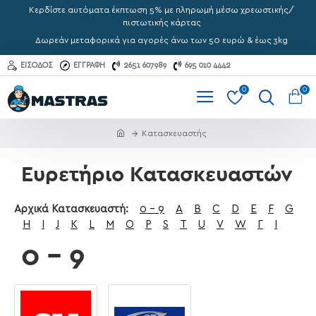
Κερδίστε αυτόματα έκπτωση 5% με πληρωμή μέσω χρεωστικής/
πιστωτικής κάρτας
Δωρεάν μεταφορικά για αγορές άνω των 50 ευρώ & έως 3kg
ΕΊΣΟΔΟΣ
ΕΓΓΡΑΦΉ
2651 607989
695 010 4442
0
0
Κατασκευαστής
Ευρετήριο Κατασκευαστών
Αρχικά Κατασκευαστή:
0 - 9
A
B
C
D
E
F
G
H
I
J
K
L
M
O
P
S
T
U
V
W
Γ
Ι
0 - 9