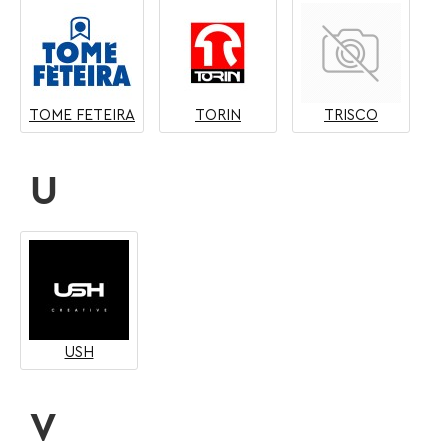
TOME FETEIRA
TORIN
TRISCO
U
USH
V