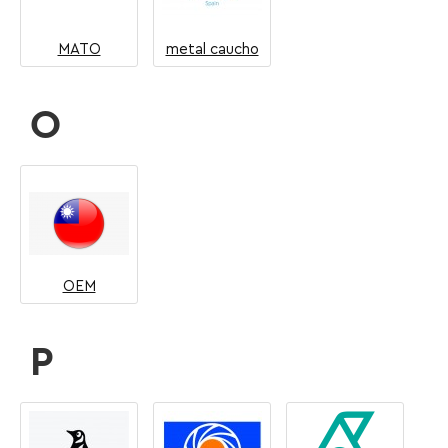
MATO
metal caucho
O
OEM
P