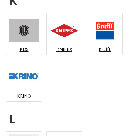
K
KDS
KNIPEX
Krafft
KRINO
L