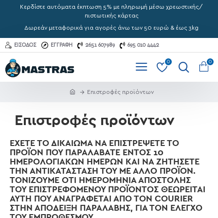
Κερδίστε αυτόματα έκπτωση 5% με πληρωμή μέσω χρεωστικής/
πιστωτικής κάρτας
Δωρεάν μεταφορικά για αγορές άνω των 50 ευρώ & έως 3kg
ΕΊΣΟΔΟΣ
ΕΓΓΡΑΦΉ
2651 607989
695 010 4442
0
0
Επιστροφές προϊόντων
Επιστροφές προϊόντων
ΈΧΕΤΕ ΤΟ ΔΙΚΑΊΩΜΑ ΝΑ ΕΠΙΣΤΡΈΨΕΤΕ ΤΟ
ΠΡΟΪΌΝ ΠΟΥ ΠΑΡΑΛΆΒΑΤΕ ΕΝΤΌΣ 10
ΗΜΕΡΟΛΟΓΙΑΚΏΝ ΗΜΕΡΏΝ ΚΑΙ ΝΑ ΖΗΤΉΣΕΤΕ
ΤΗΝ ΑΝΤΙΚΑΤΆΣΤΑΣΉ ΤΟΥ ΜΕ ΆΛΛΟ ΠΡΟΪΌΝ.
ΤΟΝΊΖΟΥΜΕ ΌΤΙ ΗΜΕΡΟΜΗΝΊΑ ΑΠΟΣΤΟΛΉΣ
ΤΟΥ ΕΠΙΣΤΡΕΦΌΜΕΝΟΥ ΠΡΟΪΌΝΤΟΣ ΘΕΩΡΕΊΤΑΙ
ΑΥΤΉ ΠΟΥ ΑΝΑΓΡΆΦΕΤΑΙ ΑΠΌ ΤΟΝ COURIER
ΣΤΗΝ ΑΠΌΔΕΙΞΗ ΠΑΡΑΛΑΒΉΣ, ΓΙΑ ΤΟΝ ΈΛΕΓΧΟ
ΤΟΥ ΕΜΠΡΟΘΈΣΜΟΥ.