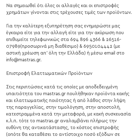
Να σημειωθεί ότι όλες οι αλλαγές και οι επιστροφές
χρημάτων γίνονται στις τρέχουσες τιμές των προϊόντων.
Για την καλύτερη εξυπηρέτηση σας ενημερώστε μας
έγκαιρα είτε για την αλλαγή είτε για την ακύρωση που
επιθυμείτε τηλεφωνικώς στα 694 896 4366 & 26516-
07989(προσωρινά μη διαθέσιμο) & 6950104442 (με
αστική χρέωση απ' όλη την Ελλάδα) ή μέσω email στο
info@mastras.gr.
Επιστροφή Ελαττωματικών Προϊόντων
Στις περιπτώσεις κατά τις οποίες με αποδεδειγμένη
υπαιτιότητα του mastras.gr πουλήθηκαν προϊόντα κακής
και ελαττωματικής ποιότητας ή από λάθος στην λήψη
της παραγγελίας, στην τιμολόγηση, στην αποστολή,
κατεστραμμένα κατά την μεταφορά, με κακή συσκευασία
κ.λ.π. τότε το mastras.gr αναλαμβάνει πλήρως την
ευθύνη της αντικατάστασης, το κόστος επιστροφής
(οπότε θα καταθέσει το αντίστοιχο ποσό εξόδων σε