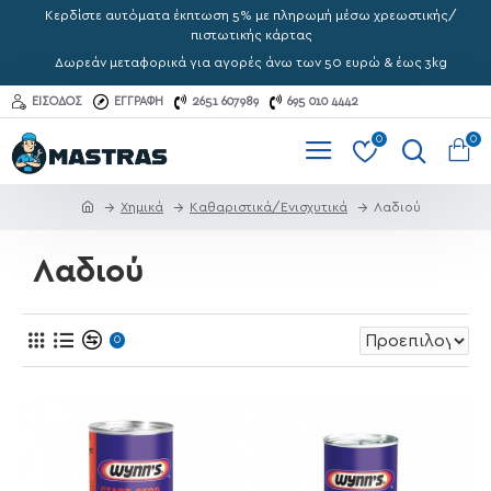
Κερδίστε αυτόματα έκπτωση 5% με πληρωμή μέσω χρεωστικής/
πιστωτικής κάρτας
Δωρεάν μεταφορικά για αγορές άνω των 50 ευρώ & έως 3kg
ΕΊΣΟΔΟΣ
ΕΓΓΡΑΦΉ
2651 607989
695 010 4442
0
0
Χημικά
Καθαριστικά/Ενισχυτικά
Λαδιού
Λαδιού
0