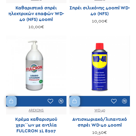
Καθαριστικό σπρέι
Σπρέι σιλικόνης 400ml WD-
ηλεκτρικών επαφών WD-
40 (NFS)
40 (NFS) 400ml
10,00€
10,00€
AREXONS
WD-40
Κρέμα καθαρισμού
Αντισκωριακό/λιπαντικό
χερι΄΄ων με αντλία
σπρέι WD-40 400ml
FULCRON 1L 8207
10,50€