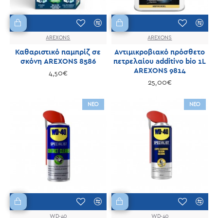
AREXONS
AREXONS
Καθαριστικό παμπρίζ σε
Αντιμικροβιακό πρόσθετο
σκόνη AREXONS 8586
πετρελαίου additivo bio 1L
AREXONS 9814
4,50€
25,00€
ΝΕΟ
ΝΕΟ
WD-40
WD-40