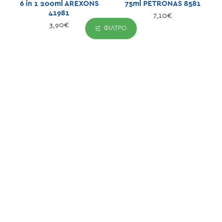
6 in 1 200ml AREXONS
75ml PETRONAS 8581
41981
7,10€
3,90€
ΦΊΛΤΡΟ
AREXONS
PETRONAS
Συνθετικό σπρέι
Καθαριστικό αλυσίδας και
πολλαπλών χρήσεων
μεταλλικών εξαρτημάτων
SVITOL 400ml AREXONS
500ml petronas 8578
7626
9,90€
6,00€