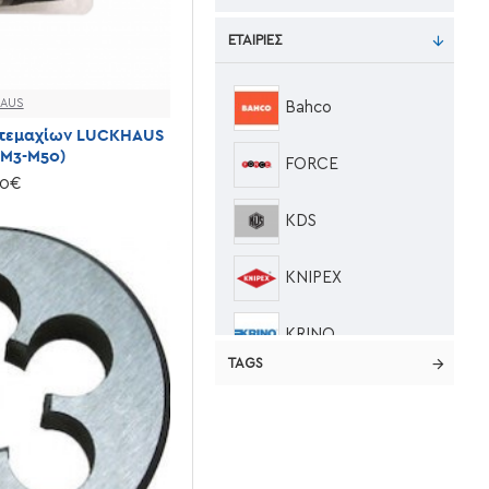
ΕΤΑΙΡΊΕΣ
AUS
Bahco
8 τεμαχίων LUCKHAUS
(Μ3-Μ50)
FORCE
00€
KDS
KNIPEX
KRINO
TAGS
LUCKHAUS
OEM