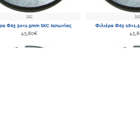
SKC
SK
ρα Φ63 30×1.5mm SKC Ιαπωνίας
Φιλιέρα Φ63 28×1.
45,80€
45,