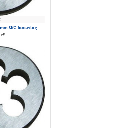
C
0mm SKC Ιαπωνίας
10€