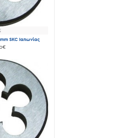
PTG
SKC
C
TOME FETEIRA
0mm SKC Ιαπωνίας
80€