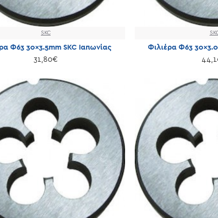
SKC
SK
ρα Φ63 30×3.5mm SKC Ιαπωνίας
Φιλιέρα Φ63 30×3.
31,80€
44,