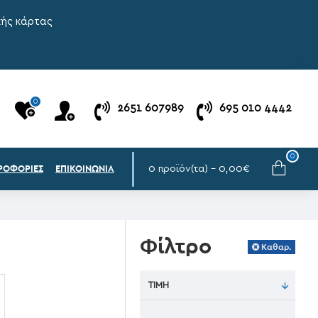
κής κάρτας
0
2651 607989
695 010 4442
0
0 προϊόν(τα) - 0,00€
ΡΟΦΟΡΊΕΣ
ΕΠΙΚΟΙΝΩΝΊΑ
Φίλτρο
Καθαρ.
ΤΙΜΉ