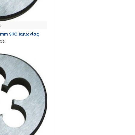
C
0mm SKC Ιαπωνίας
10€