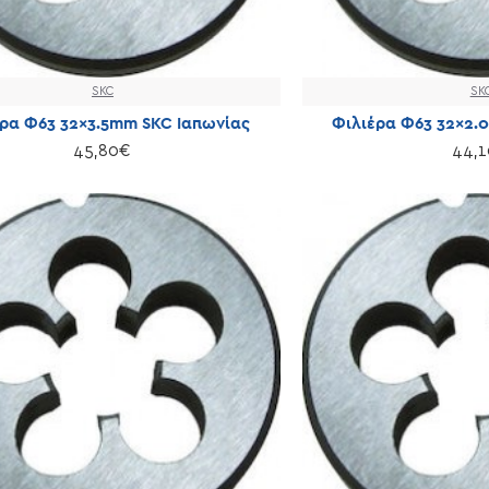
SKC
SK
ρα Φ63 32×3.5mm SKC Ιαπωνίας
Φιλιέρα Φ63 32×2.
45,80€
44,