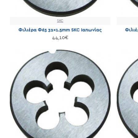
SKC
Φιλιέρα Φ63 32×1.5mm SKC Ιαπωνίας
Φιλιέ
44,10€