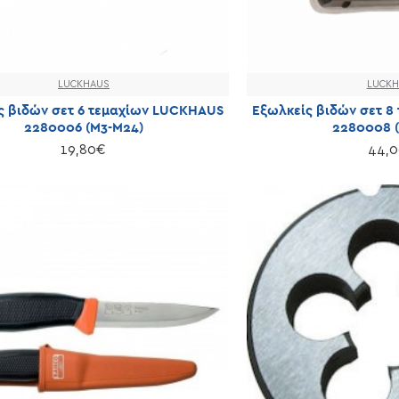
LUCKHAUS
LUCKH
ς βιδών σετ 6 τεμαχίων LUCKHAUS
Εξωλκείς βιδών σετ 
2280006 (Μ3-Μ24)
2280008 
19,80€
44,