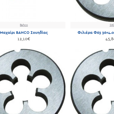
Bahco
SK
Μαχαίρι BAHCO Σουηδίας
Φιλιέρα Φ63 36×4.
12,10€
45,