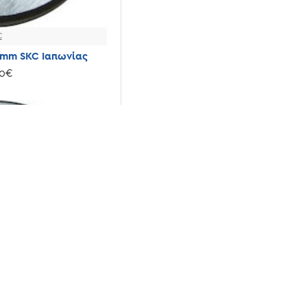
C
5mm SKC Ιαπωνίας
80€