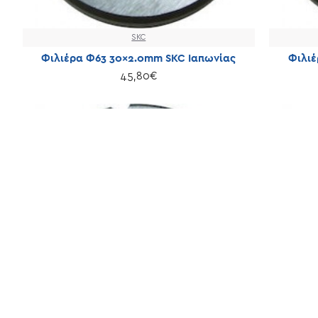
SKC
Φιλιέρα Φ63 30×2.0mm SKC Ιαπωνίας
Φιλιέ
45,80€