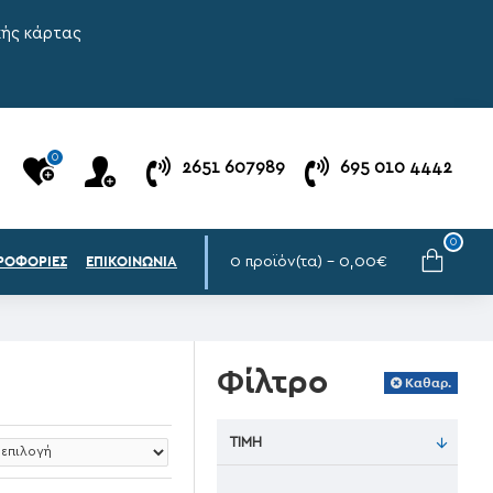
κής κάρτας
0
2651 607989
695 010 4442
0
0 προϊόν(τα) - 0,00€
ΡΟΦΟΡΊΕΣ
ΕΠΙΚΟΙΝΩΝΊΑ
Φίλτρο
Καθαρ.
ΤΙΜΉ