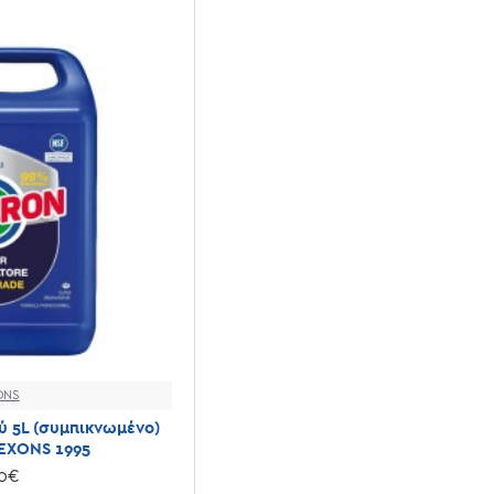
ONS
 5L (συμπικνωμένο)
EXONS 1995
10€