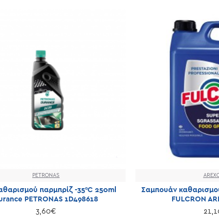
PETRONAS
AREX
αθαρισμού παρμπρίζ -35°C 250ml
Σαμπουάν καθαρισμού
urance PETRONAS 1D498618
FULCRON AR
3,60€
21,