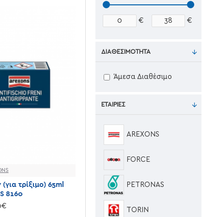
€
€
ΔΙΑΘΕΣΙΜΌΤΗΤΑ
Άμεσα Διαθέσιμο
ΕΤΑΙΡΊΕΣ
AREXONS
FORCE
ONS
(για τρίξιμο) 65ml
PETRONAS
S 8160
0€
TORIN