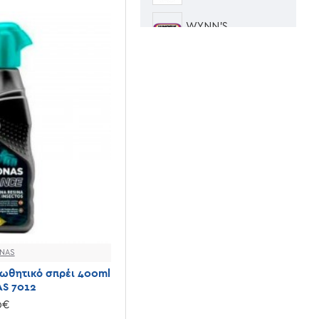
WYNN'S
NAS
ωθητικό σπρέι 400ml
S 7012
0€