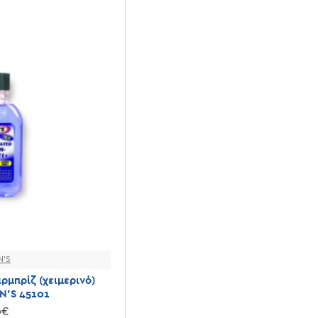
N'S
ρμπρίζ (χειμερινό)
N'S 45101
0€