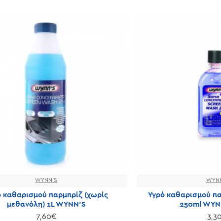
WYNN'S
WYN
ό καθαρισμού παρμπρίζ (χωρίς
Υγρό καθαρισμού πα
μεθανόλη) 1L WYNN'S
250ml WYN
7,60€
3,3