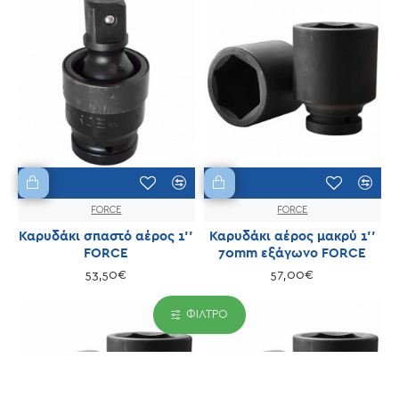
FORCE
FORCE
Καρυδάκι σπαστό αέρος 1''
Καρυδάκι αέρος μακρύ 1''
FORCE
70mm εξάγωνο FORCE
53,50€
57,00€
ΦΊΛΤΡΟ