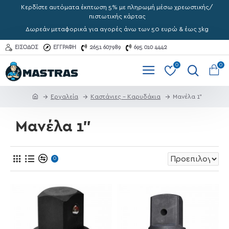
Κερδίστε αυτόματα έκπτωση 5% με πληρωμή μέσω χρεωστικής/
πιστωτικής κάρτας
Δωρεάν μεταφορικά για αγορές άνω των 50 ευρώ & έως 3kg
ΕΊΣΟΔΟΣ
ΕΓΓΡΑΦΉ
2651 607989
695 010 4442
0
0
Εργαλεία
Καστάνιες - Καρυδάκια
Μανέλα 1"
Μανέλα 1"
0