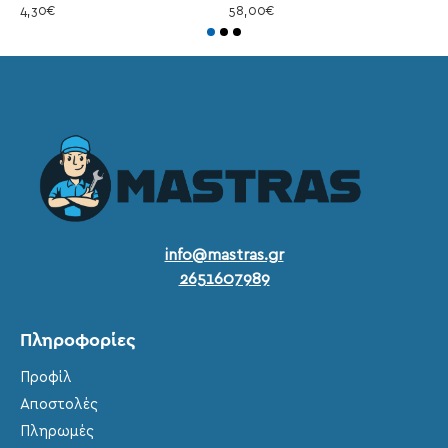
4,30€
58,00€
1
info@mastras.gr
2651607989
Πληροφορίες
Προφίλ
Αποστολές
Πληρωμές