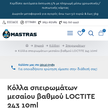
Κερδίστε αυτόματα έκπτωση 5% με πληρωμή μέσω χρεωστικής/
πιστωτικής κάρτας
Δωρεάν μεταφορικά για αγορές άνω των 50 ευρώ & έως 3kg
ΕΊΣΟΔΟΣ
ΕΓΓΡΑΦΉ
2651 607989
695 010 4442
0
0
Χημικά
Κόλλες
Σπειρωμάτων
Κόλλα σπειρωμάτων μεσαίου βαθμού LOCTITE 243 10ml
Καλέστε μας στο
26516 07989
Για οποιαδήποτε ερώτηση είμαστε στην διάθεσή σας!
Κόλλα σπειρωμάτων
μεσαίου βαθμού LOCTITE
243 10ml