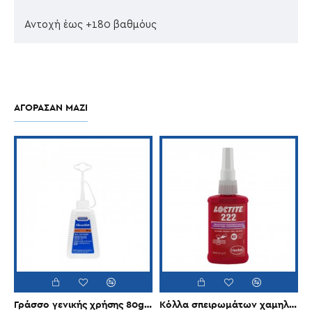
Αντοχή έως +180 βαθμόυς
ΑΓΌΡΑΣΑΝ ΜΑΖΊ
Γράσσο γενικής χρήσης 80g PRESSOL
Κόλλα σπειρωμάτων χαμηλού βαθμού LOCTITE 222 50ml