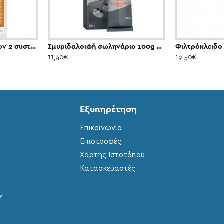
Εποξική κόλλα πλαστικών 2 συστατικών 2x25ml PΕΡΜΑΤΕΧ 35222 (84115)
Σμυριδαλοιφή σωληνάριο 100g VALVE GRIND PERMATEX 12063
11,40€
19,50€
Εξυπηρέτηση
Επικοινωνία
Επιστροφές
Χάρτης Ιστοτόπου
Κατασκευαστές
ν