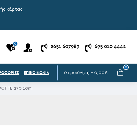
κής κάρτας
0
2651 607989
695 010 4442
0
0 προϊόν(τα) - 0,00€
ΡΟΦΟΡΊΕΣ
ΕΠΙΚΟΙΝΩΝΊΑ
CTITE 270 10ml