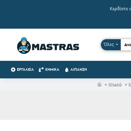
Κερδίστε 
Όλες
ΕΡΓΑΛΕΊΑ
ΧΗΜΙΚΆ
ΛΊΠΑΝΣΗ
Χημικά
Κ