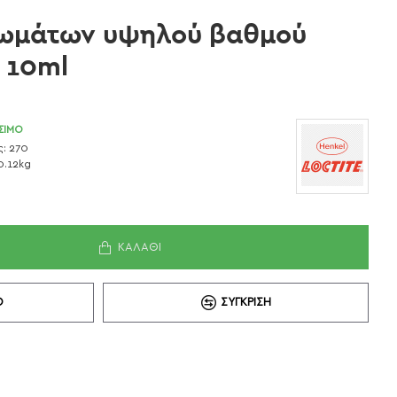
ρωμάτων υψηλού βαθμού
 10ml
ΣΙΜΟ
:
270
0.12kg
ΚΑΛΆΘΙ
Ό
ΣΎΓΚΡΙΣΗ