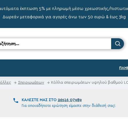
αυτόματα έκπτωση 5% με πληρωμή μέσω χρεωστικής/πιστωτι
Δωρεάν μεταφορικά για αγορές άνω των 50 ευρώ & έως 3kg
ΠΛΗ
όλλες
Σπειρωμάτων
Κόλλα σπειρωμάτων υψηλού βαθμού LO
ΚΑΛΈΣΤΕ ΜΑΣ ΣΤΟ
26516 07989
Για οποιαδήποτε ερώτηση είμαστε στην διάθεσή σας!