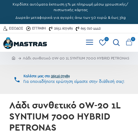
Κερδίστε αυτόματα έκπτωση 5% με πληρωμή μέσω χρεωστικής/
πιστωτικής κάρτας
Δωρεάν μεταφορικά για αγορές άνω των 50 ευρώ & έως 3kg
ΕΊΣΟΔΟΣ
ΕΓΓΡΑΦΉ
2651 607989
695 010 4442
0
0
Λάδι συνθετικό 0W-20 1L SYNTIUM 7000 HYBRID PETRONAS
Καλέστε μας στο
26516 07989
Για οποιαδήποτε ερώτηση είμαστε στην διάθεσή σας!
Λάδι συνθετικό 0W-20 1L
SYNTIUM 7000 HYBRID
PETRONAS